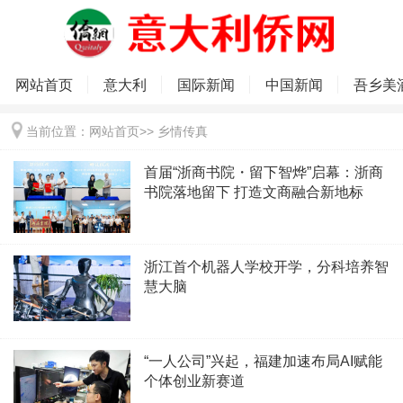
网站首页
意大利
国际新闻
中国新闻
吾乡美
当前位置：
网站首页
>>
乡情传真
首届“浙商书院・留下智烨”启幕：浙商
书院落地留下 打造文商融合新地标
浙江首个机器人学校开学，分科培养智
慧大脑
“一人公司”兴起，福建加速布局AI赋能
个体创业新赛道