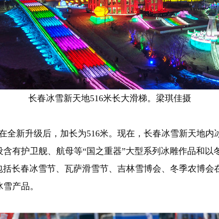
长春冰雪新天地516米长大滑梯。梁琪佳摄
全新升级后，加长为516米。现在，长春冰雪新天地内冰雪
含有护卫舰、航母等“国之重器”大型系列冰雕作品和以
长春冰雪节、瓦萨滑雪节、吉林雪博会、冬季农博会在
冰雪产品。