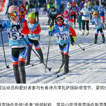
雪运动员和爱好者参与长春净月潭瓦萨国际滑雪节。梁琪
场也是借“冬奥”抢抓时机。莲花山世茂滑雪场在新雪