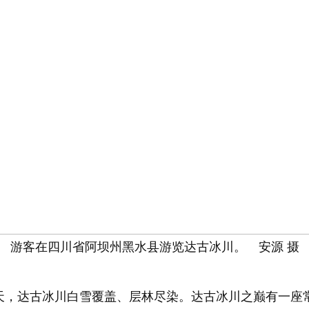
游客在四川省阿坝州黑水县游览达古冰川。 安源 摄
，达古冰川白雪覆盖、层林尽染。达古冰川之巅有一座常