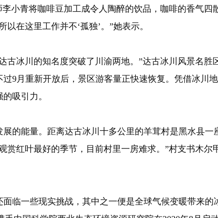
啡师李小青将咖啡豆加工成令人陶醉的饮品，咖啡的香气四
所以在这里工作并不‘孤独’。”她表示。
古冰川的知名度突破了川渝两地。”达古冰川风景名胜
不过9月重新开放后，景区游客量正快速恢复。凭借冰川
强的吸引力。
展的能量。距离达古冰川十多公里的羊茸村是黑水县一座
是观赏红叶最好的季节，目前村里一房难求。”村支书木尔
面临一些现实挑战，其中之一便是全球气候变暖带来的冰