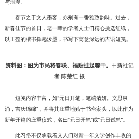
与浪漫。
春节之于文人墨客，亦别有一番雅致韵味。过去，
新春佳节的首日，老一辈的学者文士们精心挑选红纸，
以工整的楷书挥毫泼墨，书写下寓意深远的吉语短笺。
资料图：图为市民将春联、福贴挂起晾干。
中新社记
者 陈楚红 摄
短笺内容丰富，如“元日开笔，笔端清妍。文思泉
涌，吉庆绵绵”，并将其庄重地贴于书斋案头，以此作为
新年开篇的庄重仪式，名曰“元日开笔”或“元日试笔”。
此习俗不仅承载着文人们对新一年文学创作丰收的