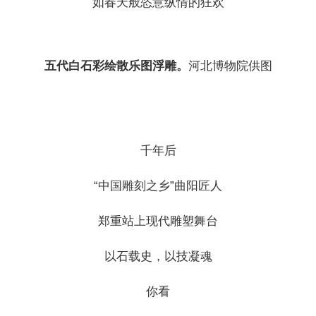
如春天般恣意纵情的狂欢
五代白石彩绘散乐图浮雕。
河北博物院供图
千年后
“中国雕刻之乡”曲阳匠人
郑重站上现代雕塑舞台
以石载史，以技凝魂
你看