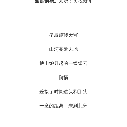
熊足铜鼎。
来源：央视新闻
星辰旋转天穹
山河蔓延大地
博山炉升起的一缕烟云
悄悄
连接了时间这头和那头
一念的距离，来到北宋