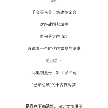
你听
千金买马骨，筑建黄金台
这座战国都城中
面积最大的遗址
诉说着一个时代的繁华与沧桑
更记录下
此地别燕丹，壮士发冲冠
“已诺必诚”的千古侠客梦
易县燕下都遗址。
保定文旅供图