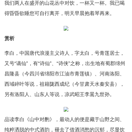
我们两人在盛开的山花丛中对饮，一杯又一杯。我已喝
得昏昏欲睡您可自行离开，明天早晨抱着琴再来。
赏析
李白，中国唐代浪漫主义诗人，字太白，号青莲居士，
又号“谪仙”，有“诗仙”、“诗侠”之称，出生地有蜀郡绵州
昌隆县（今四川省绵阳市江油市青莲镇）、河南洛阳、
西域碎叶等说，祖籍陇西成纪（今甘肃天水秦安县），
另有洛阳人、山东人等说，凉武昭王李暠九世孙。
品读李白《山中对酌》，最动人的便是藏于山野之间、
纯粹洒脱的中式酒韵，褪去了借酒消愁的沉郁，尽显饮