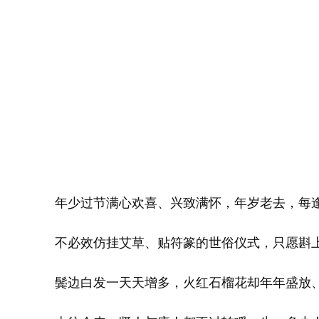
年少过节满心欢喜、兴致满怀，年岁老去，每
不必效仿挂艾草、贴符篆的世俗仪式，只愿斟
鬓边白发一天天增多，火红石榴花却年年盛放