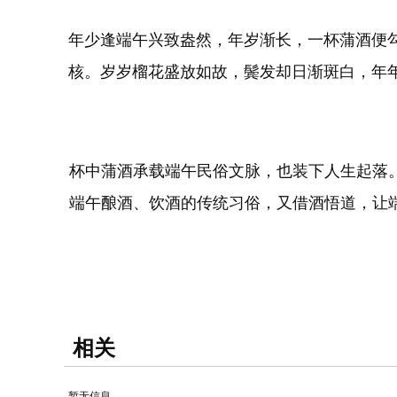
年少逢端午兴致盎然，年岁渐长，一杯蒲酒便
核。岁岁榴花盛放如故，鬓发却日渐斑白，年
杯中蒲酒承载端午民俗文脉，也装下人生起落
端午酿酒、饮酒的传统习俗，又借酒悟道，让
相关
暂无信息