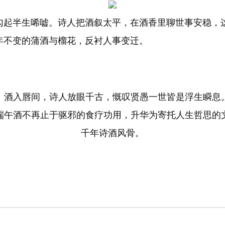
勾起半生唏嘘。诗人把酒叙太平，在酒香里聊世事安稳，这
年不变的蒲酒与榴花，反衬人事变迁。
。酒入唇间，诗人放眼千古，慨叹贤愚一世皆是浮生瞬息
端午酒不再止于驱邪的食疗功用，升华为寄托人生哲思的
千年诗酒风骨。