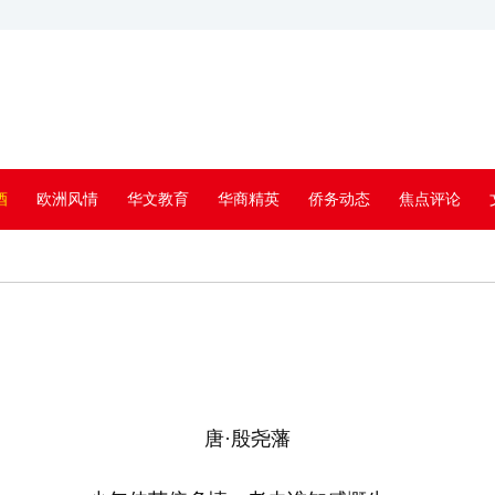
酒
欧洲风情
华文教育
华商精英
侨务动态
焦点评论
唐·殷尧藩