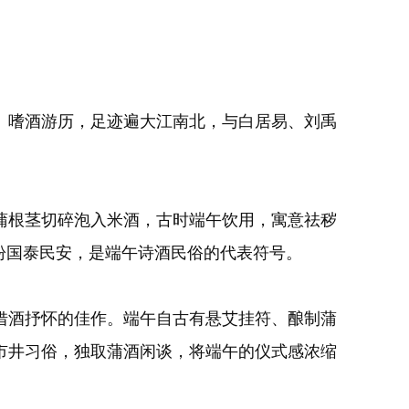
水、嗜酒游历，足迹遍大江南北，与白居易、刘禹
。
蒲根茎切碎泡入米酒，古时端午饮用，寓意祛秽
盼国泰民安，是端午诗酒民俗的代表符号。
借酒抒怀的佳作。端午自古有悬艾挂符、酿制蒲
市井习俗，独取蒲酒闲谈，将端午的仪式感浓缩