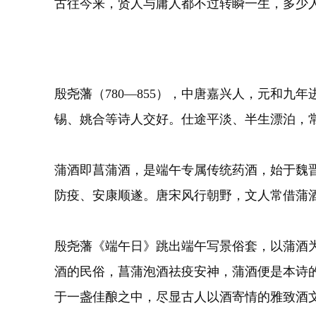
古往今来，贤人与庸人都不过转瞬一生，多少
殷尧藩（780—855），中唐嘉兴人，元和
锡、姚合等诗人交好。仕途平淡、半生漂泊，
蒲酒即菖蒲酒，是端午专属传统药酒，始于魏
防疫、安康顺遂。唐宋风行朝野，文人常借蒲
殷尧藩《端午日》跳出端午写景俗套，以蒲酒
酒的民俗，菖蒲泡酒祛疫安神，蒲酒便是本诗
于一盏佳酿之中，尽显古人以酒寄情的雅致酒