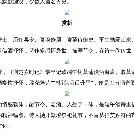
人默默湮没，少数人留名青史。
赏析
九年进士。历任县令、幕府僚属，官至侍御史。平生酷爱山
常借酒抒怀，诗作多感怀身世、描摹节令，存诗一卷传世
晋，《荆楚岁时记》最早记载端午切菖蒲浸酒避瘟。取菖
酒宴饮抒怀，殷尧藩诗中“祈蒲酒话升平”，便是以节酒寄
为情感载体，融节令、老酒、人生于一体，是端午酒诗里
的精神锚点。诗人抛开繁琐祭祀礼节，不盲从挂艾贴符的
文化。