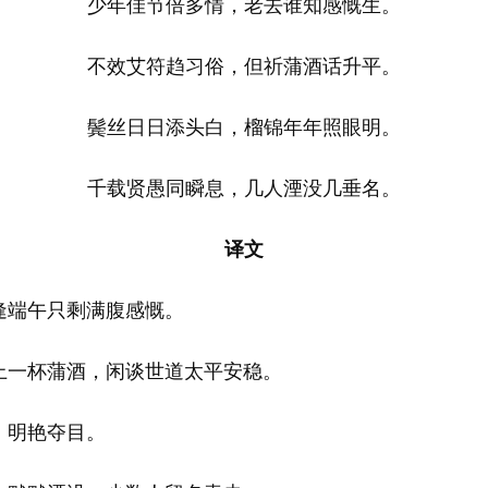
少年佳节倍多情，老去谁知感慨生。
不效艾符趋习俗，但祈蒲酒话升平。
鬓丝日日添头白，榴锦年年照眼明。
千载贤愚同瞬息，几人湮没几垂名。
译文
逢端午只剩满腹感慨。
上一杯蒲酒，闲谈世道太平安稳。
、明艳夺目。