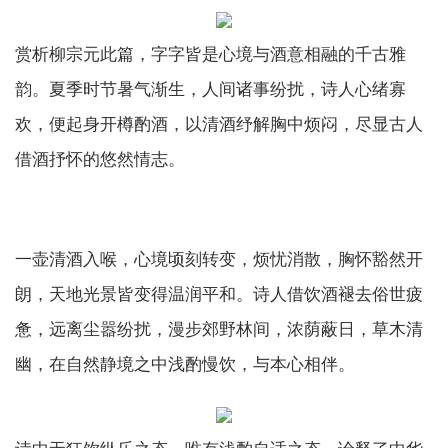
赏析柳宗元此篇，字字皆是心境与酒意相融的千古雅
韵。夏季时节暑气渐生，人间诸事纷扰，诗人心绪寡
欢，便起身开樽酌酒，以清酒纾解胸中烦闷，尽显古人
借酒抒怀的悠然情志。
一壶清酒入喉，心境顷刻转变，烦忧消散，胸怀豁然开
朗，天地光景皆变得温润平和。诗人借饮酒褪去俗世疲
惫，远离尘嚣纷扰，漫步郊野林间，浓荫蔽日，草木清
幽，在自然静境之中浅酌慢饮，与本心相伴。