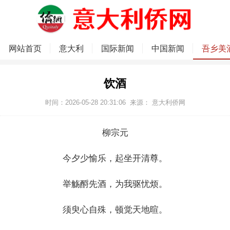
网站首页
意大利
国际新闻
中国新闻
吾乡美
饮酒
时间：2026-05-28 20:31:06
来源：
意大利侨网
柳宗元
今夕少愉乐，起坐开清尊。
举觞酹先酒，为我驱忧烦。
须臾心自殊，顿觉天地暄。