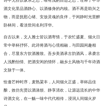
诗中无狂饮纵乐之态，唯有浅酌自适之态，诠释了中华
酒文化里品酒静心、以酒修身的内核。酒不再是助兴之
物，而是抚慰心绪、安放灵魂的良伴，于闲静时光里醉
卧林间，看淡世间名利浮华。
自古以来，文人雅士皆以酒寄情，于农忙盛夏、烟火日
常中举杯抒怀。此诗将酒与心境相融，与田园闲趣相
合，尽显东方饮酒雅致。吾乡美酒承古韵酒风，承袭古
人浅酌怡情、把酒安闲的情怀，融乡土风物与千年诗酒
文脉于一体。
恰逢芒种时序，麦熟粱丰，人间烟火正盛，举杯品佳
酿，效仿先贤以酒涤烦、静享清欢，让源远流长的中华
诗酒文化，在一觞一味中代代相传，浸润人间烟火岁