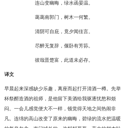
连山变幽晦，绿水函晏温。
蔼蔼南郭门，树木一何繁。
清阴可自庇，竟夕闻佳言。
尽醉无复辞，偃卧有芳荪。
彼哉晋楚富，此道未必存。
译文
早晨起来深感缺少乐趣，离座而起打开清酒一樽。先举
杯祭酹造酒的祖师，是他留下美酒给我驱逐忧愁和烦
闷。一会儿感觉便大不一样，顿觉得天地之间热闹非
凡。连绵的高山改变了原来的幽晦，碧绿的流水把温暖