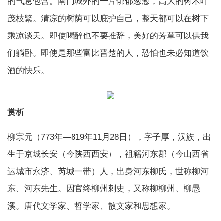
的气息包含。南门城外的一片郁郁葱葱，高大的树木叶
茂枝繁。清凉的树荫可以庇护自己，整天都可以在树下
乘凉谈天。即使喝醉也不要推辞，美好的芳草可以供我
们躺卧。即使是那些富比晋楚的人，恐怕也未必知道饮
酒的快乐。
赏析
柳宗元（773年—819年11月28日），字子厚，汉族，出
生于京城长安（今陕西西安），祖籍河东郡（今山西省
运城市永济、芮城一带）人，出身河东柳氏，世称柳河
东、河东先生。因官终柳州刺史，又称柳柳州、柳愚
溪。唐代文学家、哲学家、散文家和思想家。