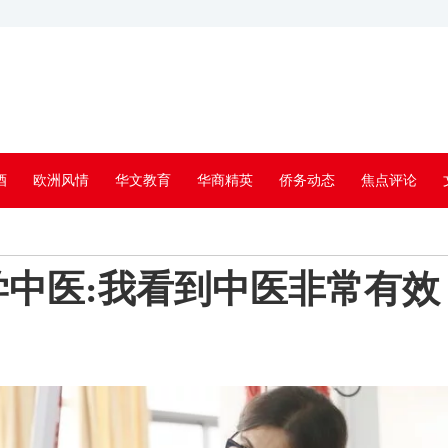
酒
欧洲风情
华文教育
华商精英
侨务动态
焦点评论
中医:我看到中医非常有效