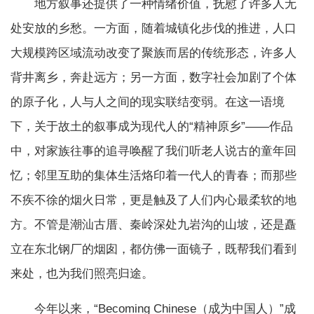
地方叙事还提供了一种情绪价值，抚慰了许多人无
处安放的乡愁。一方面，随着城镇化步伐的推进，人口
大规模跨区域流动改变了聚族而居的传统形态，许多人
背井离乡，奔赴远方；另一方面，数字社会加剧了个体
的原子化，人与人之间的现实联结变弱。在这一语境
下，关于故土的叙事成为现代人的“精神原乡”——作品
中，对家族往事的追寻唤醒了我们听老人说古的童年回
忆；邻里互助的集体生活烙印着一代人的青春；而那些
不疾不徐的烟火日常，更是触及了人们内心最柔软的地
方。不管是潮汕古厝、秦岭深处九岩沟的山坡，还是矗
立在东北钢厂的烟囱，都仿佛一面镜子，既帮我们看到
来处，也为我们照亮归途。
今年以来，“Becoming Chinese（成为中国人）”成