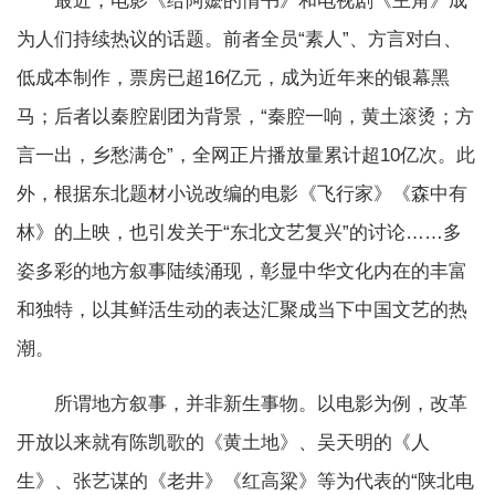
最近，电影《给阿嬷的情书》和电视剧《主角》成
为人们持续热议的话题。前者全员“素人”、方言对白、
低成本制作，票房已超16亿元，成为近年来的银幕黑
马；后者以秦腔剧团为背景，“秦腔一响，黄土滚烫；方
言一出，乡愁满仓”，全网正片播放量累计超10亿次。此
外，根据东北题材小说改编的电影《飞行家》《森中有
林》的上映，也引发关于“东北文艺复兴”的讨论……多
姿多彩的地方叙事陆续涌现，彰显中华文化内在的丰富
和独特，以其鲜活生动的表达汇聚成当下中国文艺的热
潮。
所谓地方叙事，并非新生事物。以电影为例，改革
开放以来就有陈凯歌的《黄土地》、吴天明的《人
生》、张艺谋的《老井》《红高粱》等为代表的“陕北电