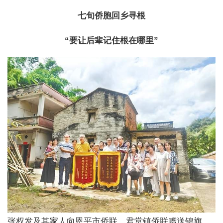
七旬侨胞回乡寻根
“要让后辈记住根在哪里”
张权发及其家人向恩平市侨联、君堂镇侨联赠送锦旗。