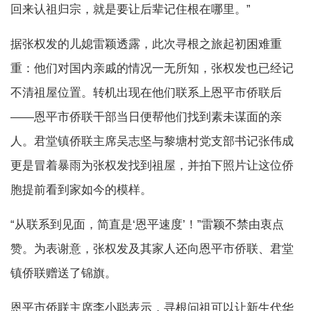
回来认祖归宗，就是要让后辈记住根在哪里。”
据张权发的儿媳雷颖透露，此次寻根之旅起初困难重
重：他们对国内亲戚的情况一无所知，张权发也已经记
不清祖屋位置。转机出现在他们联系上恩平市侨联后
——恩平市侨联干部当日便帮他们找到素未谋面的亲
人。君堂镇侨联主席吴志坚与黎塘村党支部书记张伟成
更是冒着暴雨为张权发找到祖屋，并拍下照片让这位侨
胞提前看到家如今的模样。
“从联系到见面，简直是‘恩平速度’！”雷颖不禁由衷点
赞。为表谢意，张权发及其家人还向恩平市侨联、君堂
镇侨联赠送了锦旗。
恩平市侨联主席李小聪表示，寻根问祖可以让新生代华