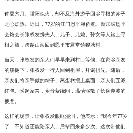
仲夏六月、骄阳似火，却不及海外游子回乡寻根的赤子
之心炽热。近日，77岁的江门恩平籍侨胞、新加坡恩平
会馆会长张权发携夫人、儿子、儿媳、孙女等人踏上寻
根之旅，跨越山海回到恩平市君堂镇黎塘村。
当天，张权发的亲人们早早来到村口等候。在家乡亲友
的簇拥下，张权发一行人回到祖屋，拜谒祖先。随后，
亲友们将亲手做的粽子、蒸蛋糕摆上桌面，亲人们互派
红包、唠起家常，乡音萦绕间，温情驱散了长途奔波的
疲惫。
这样的场景，让张权发眼眶湿润，他表示：“我今年77岁
了，不知道还能陪亲人、后辈回来多少次。这次带他们