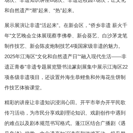
场次、非遗知识讲座8场次、非遗进校园7场次，让文化
和自然遗产“潮”起来、“热”起来。
展示展演让非遗“活起来”。在新会区，“侨乡非遗 薪火千
年”文艺晚会立体展现蔡李佛拳、新会葵艺、白沙茅龙笔
制作技艺、新会陈皮炮制技艺4项国家级非遗的魅力。
2025年江海区“文化和自然遗产日”“融入现代生活——非
遗正青春”非遗专题展览暨书法篆刻展集中展示江海区22
项各级非遗项目，还设置外海生恭鲤鱼和外海花生饼制
作技艺体验课堂。
精彩的讲座让非遗知识浸润心田。开平市举办开平民歌
传习活动，为市民分享戏剧理论知识、戏剧创作中遇到
的难点以及剧本规范书写格式。蓬江区结合广播剧《遇