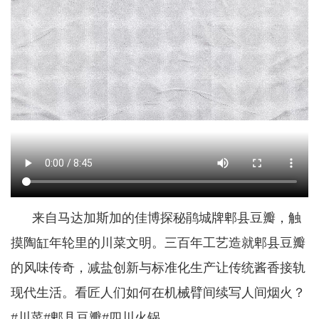
来自马达加斯加的佳博探秘鹃城牌郫县豆瓣，触
摸陶缸年轮里的川菜文明。三百年工艺造就郫县豆瓣
的风味传奇，减盐创新与标准化生产让传统酱香接轨
现代生活。看匠人们如何在机械臂间续写人间烟火？
#川菜#郫县豆瓣#四川火锅