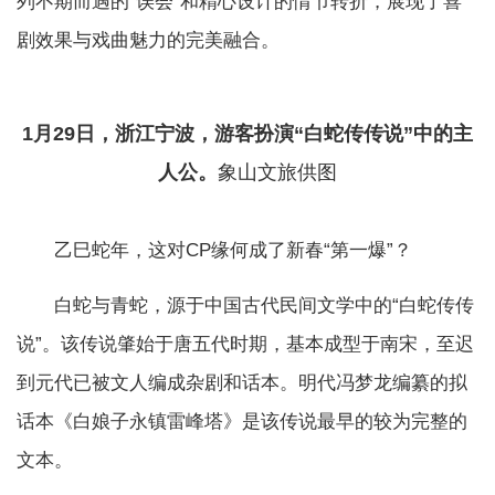
列不期而遇的“误会”和精心设计的情节转折，展现了喜
剧效果与戏曲魅力的完美融合。
1月29日，浙江宁波，游客扮演“白蛇传传说”中的主
人公。
象山文旅供图
乙巳蛇年，这对CP缘何成了新春“第一爆”？
白蛇与青蛇，源于中国古代民间文学中的“白蛇传传
说”。该传说肇始于唐五代时期，基本成型于南宋，至迟
到元代已被文人编成杂剧和话本。明代冯梦龙编纂的拟
话本《白娘子永镇雷峰塔》是该传说最早的较为完整的
文本。