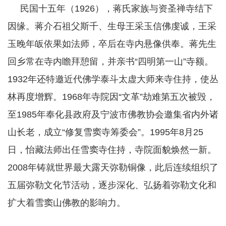
民国十五年（1926），蒋氏家族与资圣禅寺结下
因缘。蒋介石祖父斯千、生母王采玉信佛虔诚，王采
玉晚年皈依果如法师，卒后在寺内悬像供奉。蒋先生
回乡常在寺内瞻拜憩留，并亲书“四明第一山”寺额。
1932年还特邀近代佛学泰斗太虚大师来寺住持，使丛
林再度增辉。1968年寺院因“文革”劫难第五次被毁，
至1985年奉化县政府及宁波市佛教协会邀集省内外诸
山长老，成立“修复雪窦寺筹委会”。1995年8月25
日，怡藏法师出任雪窦寺住持，寺院面貌焕然一新。
2008年铸就世界最大露天弥勒铜像，此后连续组织了
五届弥勒文化节活动，逐步深化、弘扬着弥勒文化和
扩大着雪窦山佛教的影响力。