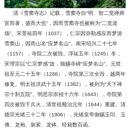
清《雪窦寺志》记载，雪窦寺自“明、智二觉禅师
宣而著，盛而大也”，因而雪窦寺也被称为“二觉道
场”。宋景祐四年（1037），仁宗因弥勒感应而梦游
雪窦山，因而山名“应梦名山”。南宋绍兴二十七年
（1157），寺院二次被毁。淳祐五年（1245）冬，
宋理宗以“仁宗梦感”故，颁赐寺碑“应梦名山”。元世
祖至元二十五年（1288），寺院第三次全毁，越两年
修复。明太祖洪武十五年（1382），被列为“天下禅
宗十刹五院”。明思宗崇祯十六年（1643），寺院第
四次被毁于兵火，清世祖顺治元年（1644）重建。清
德宗光绪三十二年（1906），光绪皇帝御赐玉印、玉
佛、龙袍、袈裟、龙钵、经籍数百函。