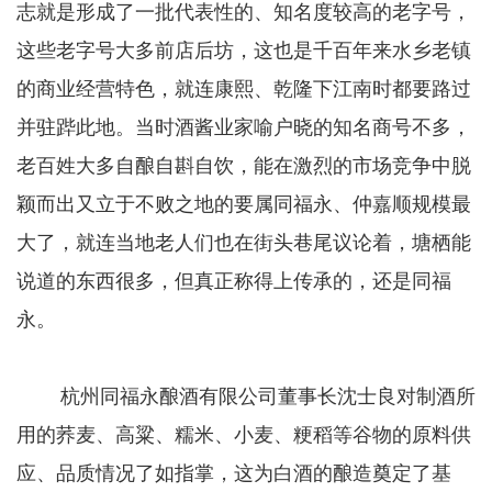
志就是形成了一批代表性的、知名度较高的老字号，
这些老字号大多前店后坊，这也是千百年来水乡老镇
的商业经营特色，就连康熙、乾隆下江南时都要路过
并驻跸此地。当时酒酱业家喻户晓的知名商号不多，
老百姓大多自酿自斟自饮，能在激烈的市场竞争中脱
颖而出又立于不败之地的要属同福永、仲嘉顺规模最
大了，就连当地老人们也在街头巷尾议论着，塘栖能
说道的东西很多，但真正称得上传承的，还是同福
永。
杭州同福永酿酒有限公司董事长沈士良对制酒所
用的荞麦、高粱、糯米、小麦、粳稻等谷物的原料供
应、品质情况了如指掌，这为白酒的酿造奠定了基