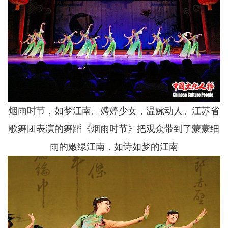
烟雨时节，如梦江南。娉婷少女，温婉动人。江苏省
歌舞团表演的舞蹈《烟雨时节》把观众带到了蒙蒙细
雨的嫩绿江南，如诗如梦的江南