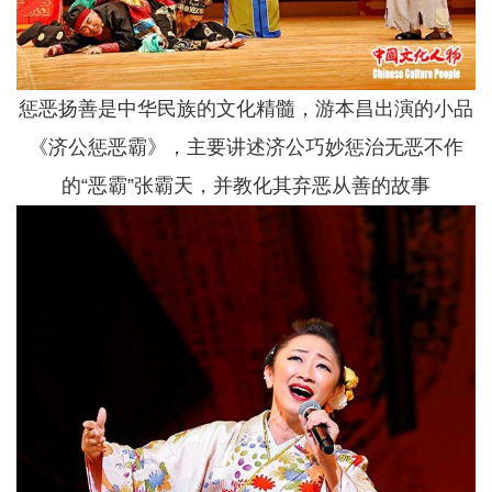
惩恶扬善是中华民族的文化精髓，游本昌出演的小品
《济公惩恶霸》，主要讲述济公巧妙惩治无恶不作
的“恶霸”张霸天，并教化其弃恶从善的故事