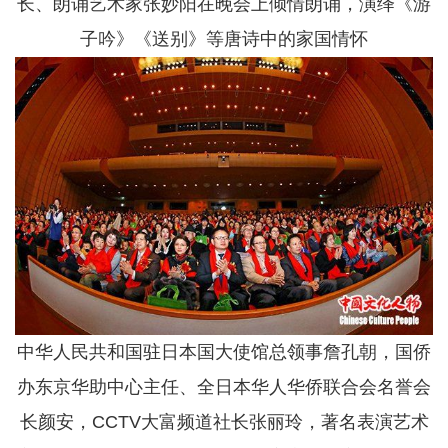
长、朗诵艺术家张妙阳在晚会上倾情朗诵，演绎《游
子吟》《送别》等唐诗中的家国情怀
中华人民共和国驻日本国大使馆总领事詹孔朝，国侨
办东京华助中心主任、全日本华人华侨联合会名誉会
长颜安，CCTV大富频道社长张丽玲，著名表演艺术