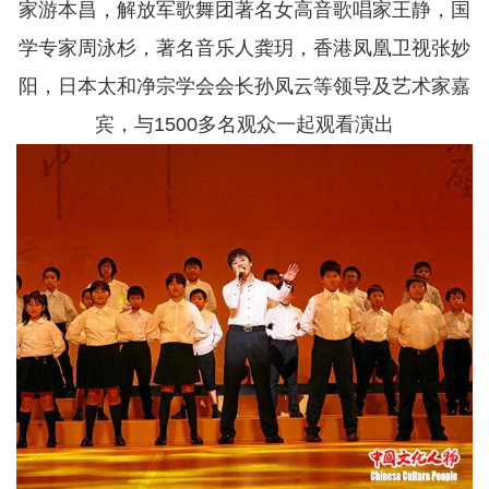
家游本昌，解放军歌舞团著名女高音歌唱家王静，国
学专家周泳杉，著名音乐人龚玥，香港凤凰卫视张妙
阳，日本太和净宗学会会长孙凤云等领导及艺术家嘉
宾，与1500多名观众一起观看演出