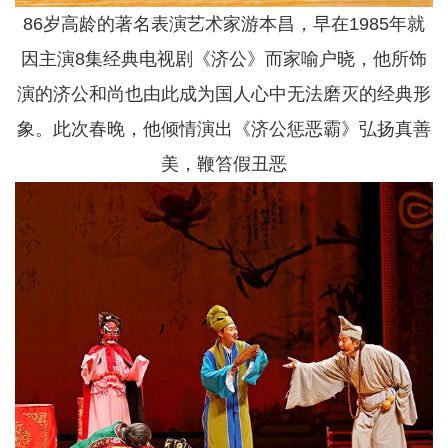
86岁高龄的著名表演艺术家游本昌，早在1985年就
因主演8集经典电视剧《济公》而家喻户晓，他所饰
演的济公和尚也由此成为国人心中无法磨灭的经典形
象。此次春晚，他倾情演出《济公惩恶霸》弘扬真善
美，鞭笞假丑恶