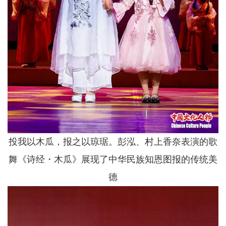
投我以木瓜，报之以琼琚。彭泓、村上香奈表演的歌
舞《诗经・木瓜》展现了中华民族知恩图报的传统美
德