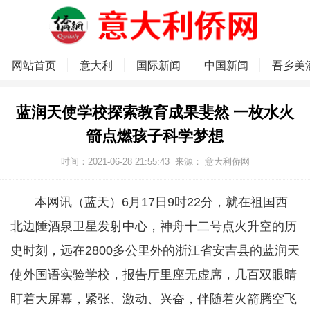
网站首页
意大利
国际新闻
中国新闻
吾乡美
蓝润天使学校探索教育成果斐然 一枚水火
箭点燃孩子科学梦想
时间：2021-06-28 21:55:43
来源：
意大利侨网
本网讯（蓝天）6月17日9时22分，就在祖国西
北边陲酒泉卫星发射中心，神舟十二号点火升空的历
史时刻，远在2800多公里外的浙江省安吉县的蓝润天
使外国语实验学校，报告厅里座无虚席，几百双眼睛
盯着大屏幕，紧张、激动、兴奋，伴随着火箭腾空飞