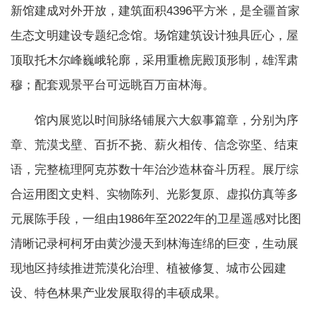
新馆建成对外开放，建筑面积4396平方米，是全疆首家
生态文明建设专题纪念馆。场馆建筑设计独具匠心，屋
顶取托木尔峰巍峨轮廓，采用重檐庑殿顶形制，雄浑肃
穆；配套观景平台可远眺百万亩林海。
馆内展览以时间脉络铺展六大叙事篇章，分别为序
章、荒漠戈壁、百折不挠、薪火相传、信念弥坚、结束
语，完整梳理阿克苏数十年治沙造林奋斗历程。展厅综
合运用图文史料、实物陈列、光影复原、虚拟仿真等多
元展陈手段，一组由1986年至2022年的卫星遥感对比图
清晰记录柯柯牙由黄沙漫天到林海连绵的巨变，生动展
现地区持续推进荒漠化治理、植被修复、城市公园建
设、特色林果产业发展取得的丰硕成果。