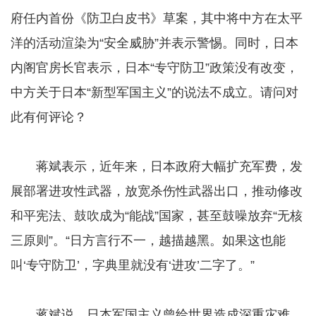
府任内首份《防卫白皮书》草案，其中将中方在太平
洋的活动渲染为“安全威胁”并表示警惕。同时，日本
内阁官房长官表示，日本“专守防卫”政策没有改变，
中方关于日本“新型军国主义”的说法不成立。请问对
此有何评论？
蒋斌表示，近年来，日本政府大幅扩充军费，发
展部署进攻性武器，放宽杀伤性武器出口，推动修改
和平宪法、鼓吹成为“能战”国家，甚至鼓噪放弃“无核
三原则”。“日方言行不一，越描越黑。如果这也能
叫‘专守防卫’，字典里就没有‘进攻’二字了。”
蒋斌说，日本军国主义曾给世界造成深重灾难，