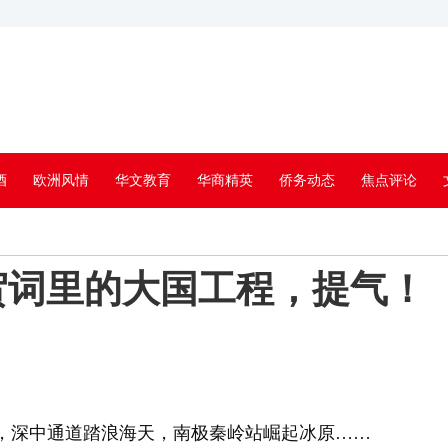
酒
欧洲风情
华文教育
华商精英
侨务动态
焦点评论
贺词里的大国工程，提气！
深中通道踏浪海天，南极秦岭站崛起冰原……