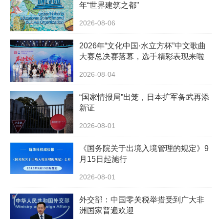
年“世界建筑之都”
2026-08-06
2026年“文化中国·水立方杯”中文歌曲
大赛总决赛落幕，选手精彩表现来啦
2026-08-04
“国家情报局”出笼，日本扩军备武再添
新证
2026-08-01
《国务院关于出境入境管理的规定》9
月15日起施行
2026-08-01
外交部：中国零关税举措受到广大非
洲国家普遍欢迎