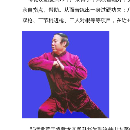
亲自指点、帮助。从而苦练出一身过硬功夫；
双枪、三节棍进枪、三人对棍等等项目，在近40年
邹德发善于将武术实践升华为理论并出专著向