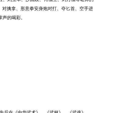
、对擒拿、形意拳安身炮对打、夺匕首、空手进
般掌声的喝彩。
先后在《中华武术》、《武林》、《武魂》、