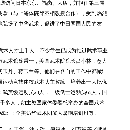
员应邀访问日本东京、福岗、大版，并担任第三届
擒拿（与上海体院邱丕相教授合作），受到热烈
大地弘扬了中华武术，促进了中日两国人民的友
武术人才上千人，不少学生已成为推进武术事业
市武术馆陈秉仕，美国武术院院长吕小林，意大
杨玉丹、蒋玉兰等。他们在各自的工作中都做出
属运动竞技体校武术队主教练，培养出一大批优
武英级运动员23人，一级武士运动员65人，国
3千多人，如主教国家体委委托举办的全国武术
练班；全美访华武术团30人暑期培训班等。
云、刘玉华、沙国政、何福生、刘万福等老师的