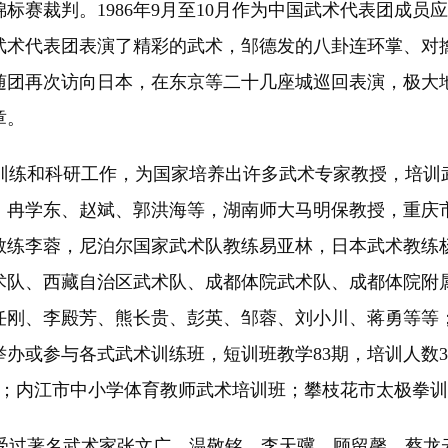
锦标赛裁判。1986年9月至10月作为中国武术代表团成
武术代表团表演了精彩的武术，邹德发的八卦连环掌、对
练随团再次访向日本，在东京等二十几座城巡回表演，极
章。
、训练和科研工作，为国家培养出许多武术专家教授，培训
、冉学东、赵斌、郭洪海等，湖南师大马明保教授，重庆
教练李蓉，尼泊尔国家武术队教练易亚林，日本武术教练
术队、西藏自治区武术队、成都体院武术队、成都体院附
刚、李殿芳、熊长贵、彭英、邹蓉、刘小川、蒋勇等等；
举办或参与各式武术训练班，短训班教学83期，培训人数
人；内江市中小学体育教师武术培训班；攀枝花市太极拳训
过著名武术家张文广、温敬铭、李天骥、顾留馨、蔡龙