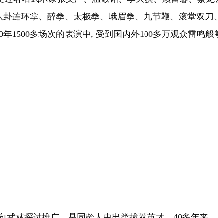
八卦连环掌、醉拳、太极拳、峨眉拳、九节鞭、滚堂双刀
1500多场次的表演中, 受到国内外100多万观众雷鸣
武林探讨推广。是同龄人中出类拔萃英才。40多年来，