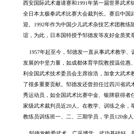
西安国际武术邀请赛和1991年第一届世界武术
全日本太极拳武术比赛大会裁判长。赛后中国
迎。1992年作为中国少儿武术杂技艺术团教
谊，为此，日本国特授予邹德发等友好金质奖
1957年起至今，邹德发一直从事武术教学
发展的中坚力量，如成都体育学院教授温佐惠
利全国武术技术委员会主席徐浩，加拿大武术
了很多重要贡献。邹德发还曾担任过四川省武
秀运动员，如全国武术比赛中金、银牌获得者任
家级武术裁判员近20人。在教学、训练之余，
教练员训练班一、二、三期学员，学员120余
邹德发酷爱武术，广采博学，武功基础好，受