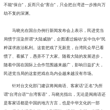
不能“保台”，反而只会“害台”，只会把台湾进一步推向万
劫不复的深渊。
马晓光在国台办例行新闻发布会上表示，民进党当
局惯于渲染所谓“大陆威胁”，企图通过煽动“反中仇中”民
粹谋求政治私利。这套把戏了无新意，台湾民众早已看
惯了、看腻了，愚弄不了大家。随着大陆的发展进步，
随着中国在国际上合作范围越来越广，影响日益扩大，
民进党当局的这套把戏在岛内会越来越没有市场。
针对台文化部门建议将闽南语、客家话“正名”为所
谓“台湾台语”“台湾客语”，马晓光指出，无论是闽南语还
是客家话都是中国的地方方言，也是中华文化的一部