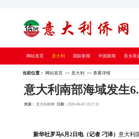
网站首页
意大利
国际新闻
中国新闻
吾乡美
当前位置：
中国电视
网站首页
>>
意大利
>>
查看详情
意大利南部海域发生6.
来源：
意大利侨网
日期：
2026-06-02 19:27:32
新华社罗马6月2日电（记者 刁泽）
意大利