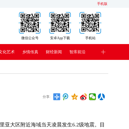
手机版
微信公众号
安卓App下载
手机站
文化艺术
乡情传真
财经新闻
智库前沿
分享:
里亚大区附近海域当天凌晨发生6.2级地震。目