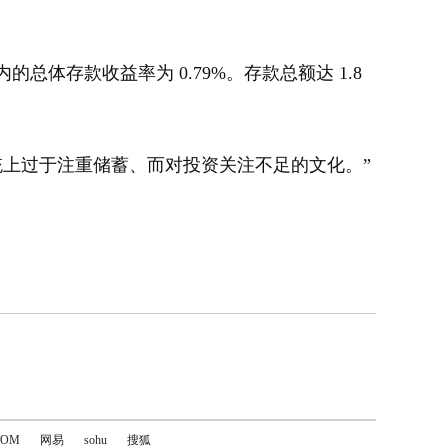
总体存款收益率为 0.79%。存款总额达 1.8
上过于注重储蓄、而对投资关注不足的文化。”
）
TOM
网易
sohu
搜狐