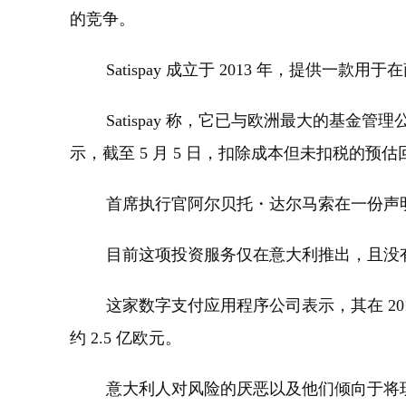
的竞争。
Satispay 成立于 2013 年，提供一
Satispay 称，它已与欧洲最大的基金管
示，截至 5 月 5 日，扣除成本但未扣税的预估回
首席执行官阿尔贝托・达尔马索在一份声明
目前这项投资服务仅在意大利推出，且没有
这家数字支付应用程序公司表示，其在 201
约 2.5 亿欧元。
意大利人对风险的厌恶以及他们倾向于将现