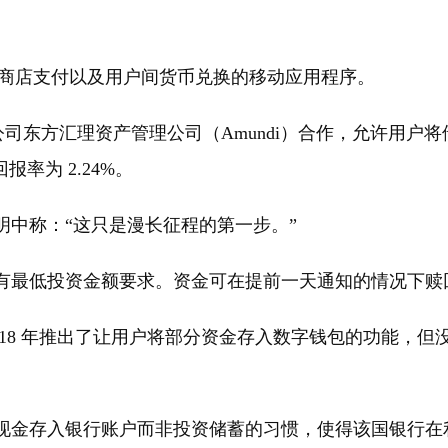
款用于在商店支付以及用户间货币兑换的移动应用程序。
理公司东方汇理资产管理公司（Amundi）合作，允许用
报率为 2.24%。
中称：“这只是漫长征程的第一步。”
最低投资金额要求。资金可在提前一天通知的情况下赎
8 年推出了让用户将部分资金存入数字钱包的功能，但没有
金存入银行账户而非投资储蓄的习惯，使得该国银行在