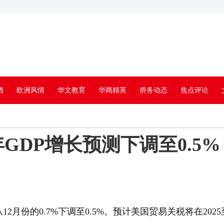
酒
欧洲风情
华文教育
华商精英
侨务动态
焦点评论
年GDP增长预测下调至0.5%
月份的0.7%下调至0.5%。预计美国贸易关税将在2025