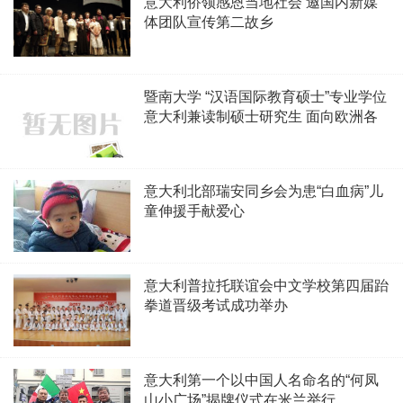
意大利侨领感恩当地社会 邀国内新媒
体团队宣传第二故乡
暨南大学 “汉语国际教育硕士”专业学位
意大利兼读制硕士研究生 面向欧洲各
国的招生简章
意大利北部瑞安同乡会为患“白血病”儿
童伸援手献爱心
意大利普拉托联谊会中文学校第四届跆
拳道晋级考试成功举办
意大利第一个以中国人名命名的“何凤
山小广场”揭牌仪式在米兰举行