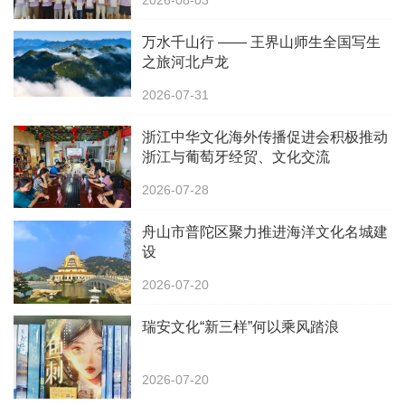
2026-08-03
万水千山行 —— 王界山师生全国写生
之旅河北卢龙
2026-07-31
浙江中华文化海外传播促进会积极推动
浙江与葡萄牙经贸、文化交流
2026-07-28
舟山市普陀区聚力推进海洋文化名城建
设
2026-07-20
瑞安文化“新三样”何以乘风踏浪
2026-07-20