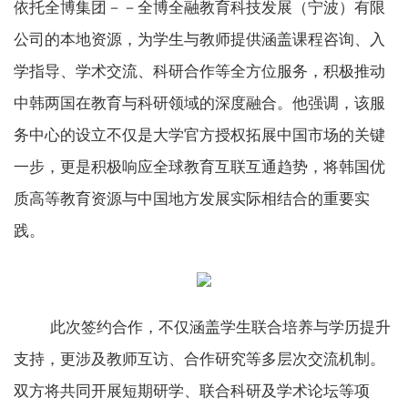
依托全博集团－－全博全融教育科技发展（宁波）有限
公司的本地资源，为学生与教师提供涵盖课程咨询、入
学指导、学术交流、科研合作等全方位服务，积极推动
中韩两国在教育与科研领域的深度融合。他强调，该服
务中心的设立不仅是大学官方授权拓展中国市场的关键
一步，更是积极响应全球教育互联互通趋势，将韩国优
质高等教育资源与中国地方发展实际相结合的重要实
践。
此次签约合作，不仅涵盖学生联合培养与学历提升
支持，更涉及教师互访、合作研究等多层次交流机制。
双方将共同开展短期研学、联合科研及学术论坛等项