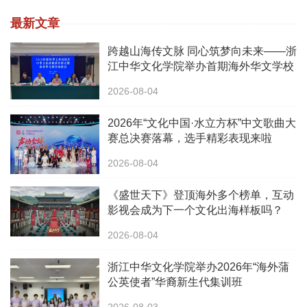
最新文章
跨越山海传文脉 同心筑梦向未来——浙
江中华文化学院举办首期海外华文学校
校长中华文化研修班
2026-08-04
2026年“文化中国·水立方杯”中文歌曲大
赛总决赛落幕，选手精彩表现来啦
2026-08-04
《盛世天下》登顶海外多个榜单，互动
影视会成为下一个文化出海样板吗？
2026-08-04
浙江中华文化学院举办2026年“海外蒲
公英使者”华裔新生代集训班