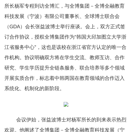
所长杨军专程到访全博汇，与全博集团－全博全融教育
科技发展（宁波）有限公司董事长、全球博士联合会
（GDA）会长张益波博士举行座谈。会上，双方正式签
订合作协议，授权全博集团作为“韩国大邱加图立大学浙
江省服务中心”，这也是该校在浙江省官方认定的唯一合
作机构。协议明确双方将在学生交流、教师互访、合作
研究、学生学历提升全链条服务、联合培养等多个领域
开展实质合作，标志着中韩两国在教育领域的合作迈入
系统化、机制化的新阶段。
会议伊始，张益波博士对杨军所长的到来表示热烈
欢迎。他阐述了全博集团－全博全融教育科技发展（宁