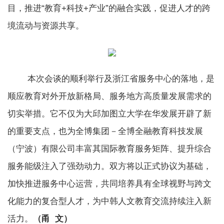
目，推进“教育+科技+产业”的融合实践，促进人才的跨
境流动与资源共享。
本次会谈的顺利举行及浙江省服务中心的落地，是
顺应教育对外开放新格局、服务地方高质量发展需求的
切实举措。它不仅为大邱加图立大学在华发展开辟了新
的重要支点，也为全博集团－全博全融教育科技发展
（宁波）有限公司丰富其国际教育服务矩阵、提升综合
服务能级注入了强劲动力。双方将以正式协议为基础，
加快推进服务中心运营，共同培养具有全球视野与跨文
化能力的复合型人才，为中韩人文教育交流持续注入新
活力。
（甬 文）