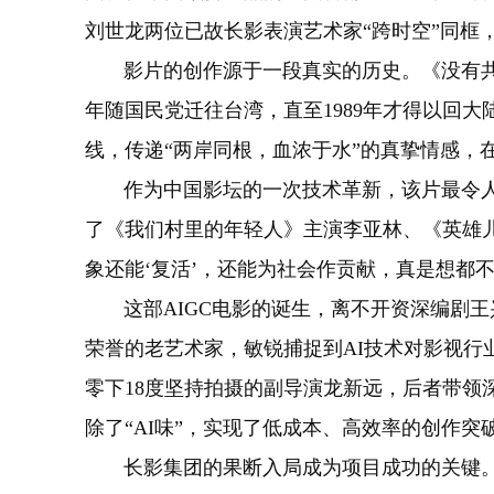
刘世龙两位已故长影表演艺术家“跨时空”同框
影片的创作源于一段真实的历史。《没有共产
年随国民党迁往台湾，直至1989年才得以回
线，传递“两岸同根，血浓于水”的真挚情感，
作为中国影坛的一次技术革新，该片最令人惊
了《我们村里的年轻人》主演李亚林、《英雄
象还能‘复活’，还能为社会作贡献，真是想都
这部AIGC电影的诞生，离不开资深编剧王
荣誉的老艺术家，敏锐捕捉到AI技术对影视行
零下18度坚持拍摄的副导演龙新远，后者带领
除了“AI味”，实现了低成本、高效率的创作突
长影集团的果断入局成为项目成功的关键。集