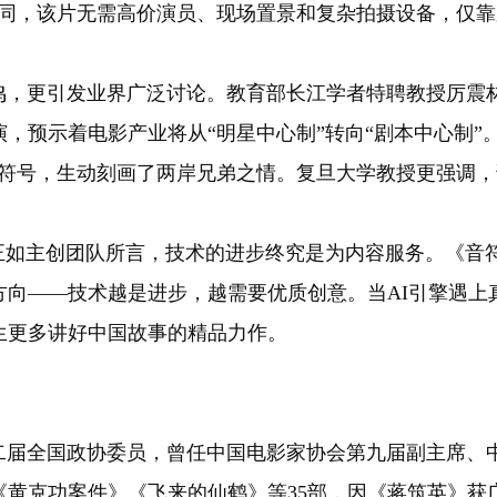
不同，该片无需高价演员、现场置景和复杂拍摄设备，仅
更引发业界广泛讨论。教育部长江学者特聘教授厉震林指
，预示着电影产业将从“明星中心制”转向“剧本中心制”
征符号，生动刻画了两岸兄弟之情。复旦大学教授更强调
正如主创团队所言，技术的进步终究是为内容服务。《音符
方向——技术越是进步，越需要优质创意。当AI引擎遇上
生更多讲好中国故事的精品力作。
二届全国政协委员，曾任中国电影家协会第九届副主席、
黄克功案件》《飞来的仙鹤》等35部，因《蒋筑英》获