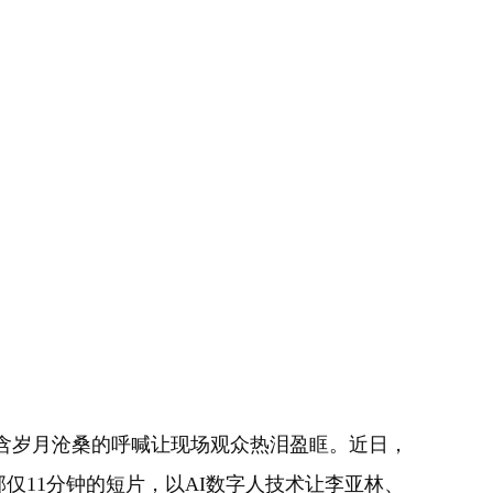
含岁月沧桑的呼喊让现场观众热泪盈眶。近日，
部仅11分钟的短片，以AI数字人技术让李亚林、