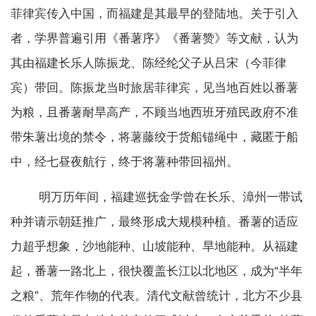
菲律宾传入中国，而福建是其最早的登陆地。关于引入
者，学界普遍引用《番薯序》《番薯赞》等文献，认为
其由福建长乐人陈振龙、陈经纶父子从吕宋（今菲律
宾）带回。陈振龙当时旅居菲律宾，见当地百姓以番薯
为粮，且番薯耐旱高产，不顾当地西班牙殖民政府不准
带朱薯出境的禁令，将薯藤绞于货船锚绳中，藏匿于船
中，经七昼夜航行，终于将薯种带回福州。
明万历年间，福建巡抚金学曾在长乐、漳州一带试
种并请示朝廷推广，最终形成大规模种植。番薯的适应
力超乎想象，沙地能种、山坡能种、旱地能种。从福建
起，番薯一路北上，很快覆盖长江以北地区，成为“半年
之粮”、荒年作物的代表。清代文献曾统计，北方不少县