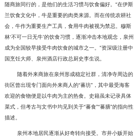
随商旅同行的，是他们的生活习惯与饮食偏好。“在伊斯
兰饮食文化中，牛是重要的肉类来源。而在传统农耕社
会，牛作为重要生产工具，食用牛肉被视为禁忌。穆斯
林‘不可一日无牛’的饮食习惯，逐渐冲击本地观念，泉州
成为全国较早接受牛肉饮食的城市之一。”资深级注册中
国烹饪大师、泉州酒店行政总厨史李生说。
随着外来商旅在泉州形成稳定社群，清净寺周边的
街区曾出现专门面向外来商人的“蕃坊”，其中最受海客
欢迎的食物便是以牛肉为主的热食。史籍虽未记录具体
菜式，但考古与文书中均见到关于“蕃食”“蕃膳”的指向性
描述。
泉州本地居民逐渐从好奇转向接受。市井小贩开始