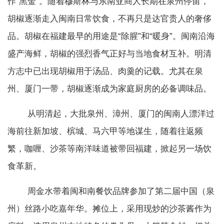
作“黑金”。随着穆斯林与东南亚商人长期在泉州停留，
胡椒逐渐走入闽南日常饮食，不再只是达官贵人的奢侈
品。胡椒在福建最早的用途是“除腥”和“暖身”。闽南沿海
盛产海鲜，胡椒的强烈香气正好与当地食材互补。明清
方志中已出现胡椒用于汤品、肉羹的记载。尤其在泉
州、厦门一带，胡椒逐渐成为家庭厨房的必备调味品。
从明清起，大批泉州、漳州、厦门的闽南人漂洋过
海前往新加坡、槟城、马六甲等地谋生，随着往返频
繁，咖喱、沙茶等南洋味道被带回福建，掀起另一场饮
食革新。
周金水带着闽和南餐饮品牌参加了第二届中国（泉
州）丝路小吃嘉年华。摊位上，采用现炒的沙茶酱作为