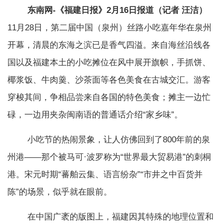
东南网-《福建日报》2月16日报道（记者 汪洁）
11月28日，第二届中国（泉州）丝路小吃嘉年华在泉州
开幕，清晨的东海之滨已是香气四溢。来自海丝沿线各
国以及福建本土的小吃摊位在风中展开旗帜，手抓饼、
椰浆饭、牛肉羹、沙茶面等各色美食在古城交汇。游客
穿梭其间，争相品尝来自各国的特色美食；摊主一边忙
碌，一边用夹杂闽南语的普通话介绍“家乡味”。
小吃节的热闹景象，让人仿佛回到了800年前的泉
州港——那个被马可·波罗称为“世界最大贸易港”的刺桐
港。宋元时期“蕃舶云集、语言纷杂”“市井之中百货并
陈”的场景，似乎就在眼前。
在中国广袤的版图上，福建因其特殊的地理位置和