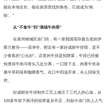
能在本地生长、能在厨房里找到角色，它就成为‘闽
味’。”
从“不食牛”到“满城牛肉香”
在泉州鲤城区涂门街，有一座我国现存最古老的伊
斯兰教寺——清净寺。附近有一家好成财牛排馆，是不
少食客的“心头好”。店里的牛排是招牌菜，牛排已经被
炖煮得牛肉与骨头几近分离，一口咬下去，肉香中夹杂
着中草药味和咖喱香气，在口中四溢开来，令人回味无
穷。
好成财在牛排制作工艺上倾注了三代人的心血，从
100多年前下南洋的祖辈返乡开店，到如今涂门街上人气