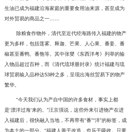
生油已成为福建沿海家庭的重要食用油来源，甚至成为
对外贸易的商品之一……
除粮食作物外，清代至近代经海路传入福建的物产
更为多样，包括莲雾、释迦、芒果、人心果、番姜、番
椒甚至番鸭、番匏等。其中张燮《东西洋考》列举的输
入物品超过百种，而《清代琉球册封录》统计福建与琉
球贸易输入品种达53种之多，呈现出海丝贸易下的物产
繁华。
“今天我们认为产自中国的许多食材，事实上都
是‘漂洋过海’来的。”汪京强说，这些外来引进物产在进
入福建后，很快融入当地，不再带有“番”“洋”的标签，成
为本土的一部分。“福建人善于改造，也乐于吸收。只要