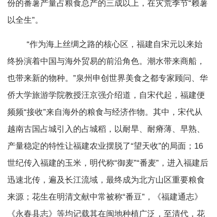
份的番薯产量占粮食总产的三成以上，在灾荒季节“赖薯
以全生”。
“作为海上丝绸之路的核心区，福建自宋元以来始
终扮演着中国与海外贸易的前沿角色。潮水带来商船，
也带来新的物种。”泉州申创世界美食之都专家顾问、华
侨大学旅游学院教授汪京强介绍道，自宋代起，福建便
频频“接收”来自海外的粮食与经济作物。其中，宋代从
越南古国占城引入的占城稻，以耐旱、耐瘠薄、早熟、
产量稳定的特性让福建农业摆脱了“望天收”的局面；16
世纪传入福建的玉米，明代称“御麦”“番麦”，进入福建后
迅速北传，遍及长江流域，最终成为北方山区重要粮食
来源；花生在明清文献中常被称“番豆”，《福建通志》
《永春县志》等均记载其在闽地种植广泛，至清代，花