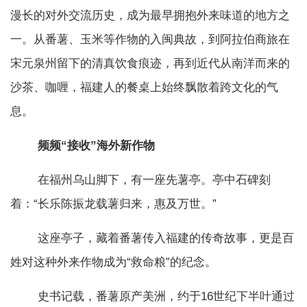
漫长的对外交流历史，成为最早拥抱外来味道的地方之
一。从番薯、玉米等作物的入闽典故，到阿拉伯商旅在
宋元泉州留下的清真饮食痕迹，再到近代从南洋而来的
沙茶、咖喱，福建人的餐桌上始终飘散着跨文化的气
息。
频频“接收”海外新作物
在福州乌山脚下，有一座先薯亭。亭中石碑刻
着：“长乐陈振龙载薯归来，惠及万世。”
这座亭子，藏着番薯传入福建的传奇故事，更是百
姓对这种外来作物成为“救命粮”的纪念。
史书记载，番薯原产美洲，约于16世纪下半叶通过