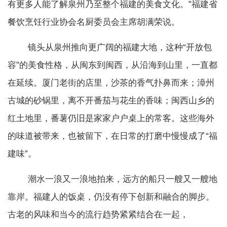
有更多人能了解泉州乃至整个福建的美食文化。”福建省
餐饮烹饪行业协会名厨委员会主席胡满荣说。
镜头从泉州推向更广阔的福建大地，这种“开放包
容”的美食性格，从闽东到闽西，从沿海到山里，一直都
在延续。厦门老街的店里，沙茶的香气扑鼻而来；漳州
古城的砂锅里，离不开番茄与花生的香味；闽西山乡的
红土地里，番薯仍旧是家家户户桌上的常客。这些海外
的味道被带来，也被留下，在日常的打磨中慢慢成了“福
建味”。
潮水一浪又一浪地拍来，远方的船只一艘又一艘地
靠岸。福建人的饭桌，仍没有停下创新和融合的脚步。
古老的风味和当今的流行趋势紧紧结合在一起，