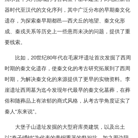
器时代至汉代的文化序列，其中广泛分布的早期秦文化
遗存，为探索秦早期都邑—西犬丘的地望、秦文化形
成、秦戎关系等历史上一些悬而未决的问题，提供了重
要线索。
比如，20世纪80年代在毛家坪遗址首次发掘了西周
时期的秦文化遗存，使秦文化的考古研究拓展到了西周
时期，为解决秦文化的来源提供了更早的实物资料。李
崖遗址西周墓为迄今发现年代最早的秦文化墓葬，在葬
俗和随葬品上有浓郁的商式风格，从考古学角度证实了
秦人“东来说”。
大堡子山遗址发掘的大型府库类建筑，以及出土
以“秦子镈钟”为代表的青铜重器的祭祀坑，加之周边陪