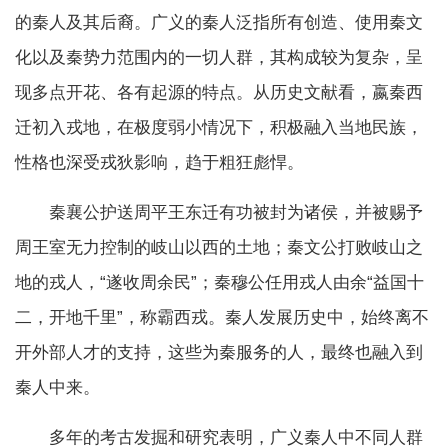
的秦人及其后裔。广义的秦人泛指所有创造、使用秦文
化以及秦势力范围内的一切人群，其构成较为复杂，呈
现多点开花、各有起源的特点。从历史文献看，嬴秦西
迁初入戎地，在极度弱小情况下，积极融入当地民族，
性格也深受戎狄影响，趋于粗狂彪悍。
秦襄公护送周平王东迁有功被封为诸侯，并被赐予
周王室无力控制的岐山以西的土地；秦文公打败岐山之
地的戎人，“遂收周余民”；秦穆公任用戎人由余“益国十
二，开地千里”，称霸西戎。秦人发展历史中，始终离不
开外部人才的支持，这些为秦服务的人，最终也融入到
秦人中来。
多年的考古发掘和研究表明，广义秦人中不同人群