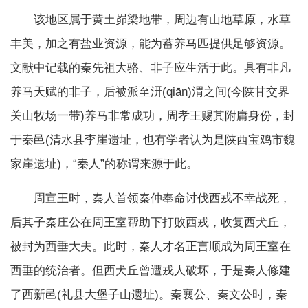
该地区属于黄土峁梁地带，周边有山地草原，水草
丰美，加之有盐业资源，能为蓄养马匹提供足够资源。
文献中记载的秦先祖大骆、非子应生活于此。具有非凡
养马天赋的非子，后被派至汧(qiān)渭之间(今陕甘交界
关山牧场一带)养马非常成功，周孝王赐其附庸身份，封
于秦邑(清水县李崖遗址，也有学者认为是陕西宝鸡市魏
家崖遗址)，“秦人”的称谓来源于此。
周宣王时，秦人首领秦仲奉命讨伐西戎不幸战死，
后其子秦庄公在周王室帮助下打败西戎，收复西犬丘，
被封为西垂大夫。此时，秦人才名正言顺成为周王室在
西垂的统治者。但西犬丘曾遭戎人破坏，于是秦人修建
了西新邑(礼县大堡子山遗址)。秦襄公、秦文公时，秦