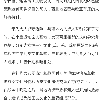
穿长靴。这些出土文物说明，西周时期的西北地区已能
见到这种高鼻深目的胡人，西北地区已与欧亚草原的人
群有接触。
秦为周人戍守边陲，与辖区内的戎人互动就有了可
能。在李崖遗址秦人墓地，发现两座相邻的夫妇异穴并
葬墓，分别为女性寺洼文化(氐、羌、戎的原始文化)墓
葬和男性早期秦文化墓葬。由此表明，早期秦人与寺洼
人通婚，且曾长期和睦相处。
在礼县六八图遗址和战国时期的毛家坪沟东墓葬，
也有秦文化器物和西戎文化器物交织并存的特征，可见
在战国中晚期之后，当地西戎部族和秦人已开始民族融
合，逐渐成为战国秦文化的重要组成部分。