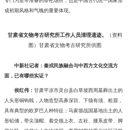
专门为皇帝准备的祭祀场所，也是中国古代统一国家形
成初期风格和气魄的重要体现。
甘肃省文物考古研究所工作人员清理遗迹。
（资料
图）甘肃省文物考古研究所供图
中新社记者：秦戎民族融合与中西方文化交流方
面，已有哪些实证？
侯红伟：
甘肃平凉市灵台县白草坡西周墓葬出土的
人头形铜钩戟，人物造型高鼻深目、下颌有须、粗眉，
具有典型的欧罗巴人种特征；马家塬战国墓地出土的人
形铅俑，带尖顶帽、着交领上衣、左衽、腰系皮带、脚