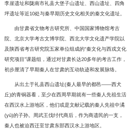
李崖遗址和陇南市礼县大堡子山遗址、西山遗址、四角
坪遗址等近10处与秦早期历史文化相关的秦文化遗址。
由甘肃省文物考古研究所、中国国家博物馆考古
院、北京大学考古文博学院、西北大学文化遗产学院以
及陕西省考古研究院五家单位组成的“秦文化与西戎文化
研究项目”课题组，通过对甘肃长达20多年的考古工作，
初步厘清了早期秦人在甘肃的互动轨迹和发展脉络。
从出土于礼县西山遗址(秦人最早的都邑——西犬
丘)的青铜器看，至少在西周早期就有一些秦人先祖生活
在西汉水上游地区，他们或是文献记载的秦人先祖中潏
(yù)的子孙。周武王伐纣代商后，作为商遗民的一支，
秦人也被迫西迁至甘肃东部西汉水上游地区。