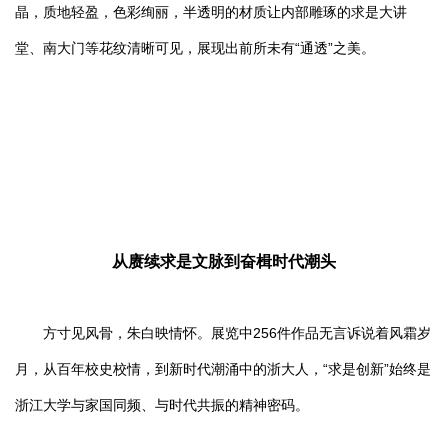
晶，质地轻盈，色彩绚丽，半透明的材质让内部雕琢的求是大讲
堂、南大门等花纹清晰可见，展现出前所未有“通透”之美。
从赓续求是文脉到奋楫时代潮头
方寸见风骨，朱白映情怀。展览中256件作品无言诉说着风霜岁
月，从百年校史校情，到新时代潮涌中的浙大人，“求是创新”始终是
浙江大学与家国同频、与时代共振的精神密码。