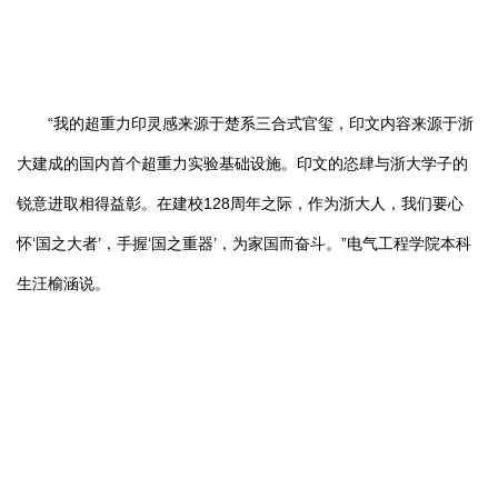
“我的超重力印灵感来源于楚系三合式官玺，印文内容来源于浙
大建成的国内首个超重力实验基础设施。印文的恣肆与浙大学子的
锐意进取相得益彰。在建校128周年之际，作为浙大人，我们要心
怀‘国之大者’，手握‘国之重器’，为家国而奋斗。”电气工程学院本科
生汪榆涵说。