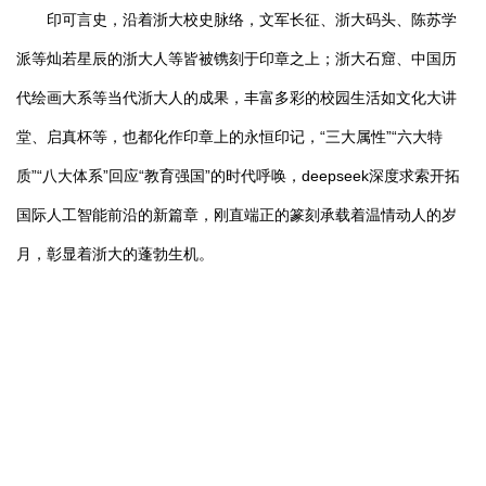
印可言史，沿着浙大校史脉络，文军长征、浙大码头、陈苏学
派等灿若星辰的浙大人等皆被镌刻于印章之上；浙大石窟、中国历
代绘画大系等当代浙大人的成果，丰富多彩的校园生活如文化大讲
堂、启真杯等，也都化作印章上的永恒印记，“三大属性”“六大特
质”“八大体系”回应“教育强国”的时代呼唤，deepseek深度求索开拓
国际人工智能前沿的新篇章，刚直端正的篆刻承载着温情动人的岁
月，彰显着浙大的蓬勃生机。