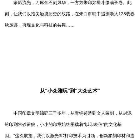
篆影流光，刀琢金石刻风华，一方方朱印如星斗缀满长卷。此
刻，让我们以指尖触摸历史的纹路，在朱白辉映中追溯浙大128载春
秋足迹，再现文化与科技的共舞……
从“小众雅玩”到“大众艺术”
中国印章文明绵延三千多年，从青铜铸造到文人篆刻，从封泥
钤印到朱砂留痕，小小的印章始终承载着“以印表信”的文化基
因。“这次展览，我们以激光3D打印技术为引领，创新篆刻印材和造