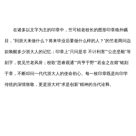
在诸多以文字为主的印章中，竺可桢老校长的图形印章格外瞩
目，“到浙大来做什么？将来毕业后要做什么样的人？”的竺老两问边
款唤醒多少浙大人的记忆；印章上“只问是非 不计利害”“公忠坚毅”等
刻字，犹见竺老风骨；校歌“思睿观通”“尚亨于野”“若金之在熔”铭刻
于章，不断叩问一代代浙大人的使命初心。每一枚印章既是向印学
传统的深情致敬，更是浙大对“求是创新”精神的当代诠释。