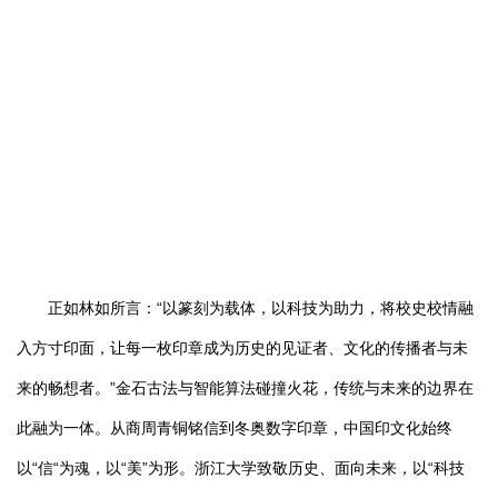
正如林如所言：“以篆刻为载体，以科技为助力，将校史校情融
入方寸印面，让每一枚印章成为历史的见证者、文化的传播者与未
来的畅想者。”金石古法与智能算法碰撞火花，传统与未来的边界在
此融为一体。从商周青铜铭信到冬奥数字印章，中国印文化始终
以“信“为魂，以“美”为形。浙江大学致敬历史、面向未来，以“科技