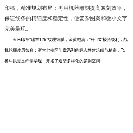
印稿，精准规划布局；再用机器雕刻提高篆刻效率，
保证线条的精细度和稳定性，使复杂图案和微小文字
完美呈现。
玉米印章“瑞丰125”纹理细腻，金黄饱满；“歼-20”棱角锐利，战
机轮廓凌厉如真；浙大七校区印章系列的标志性建筑细节精密，飞
檐斗拱更是纤毫毕现，开拓了造型多样化的篆刻空间……