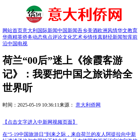
网站首页
意大利
国际新闻
中国新闻
吾乡美酒
欧洲风情
华文教育
华商精英
侨务动态
焦点评论
文化艺术
乡情传真
财经新闻
智库前
沿
中国电视
荷兰“00后”迷上《徐霞客游
记》：我要把中国之旅讲给全
世界听
时间：2025-05-19 10:36:11
来源：
意大利侨网
【点击文字进入中新网视频页面】
在“5·19中国旅游日”到来之际，来自荷兰的友人阿提拉向中新