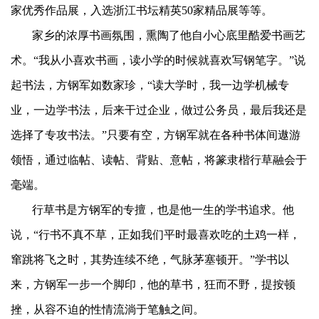
家优秀作品展，入选浙江书坛精英50家精品展等等。
家乡的浓厚书画氛围，熏陶了他自小心底里酷爱书画艺
术。“我从小喜欢书画，读小学的时候就喜欢写钢笔字。”说
起书法，方钢军如数家珍，“读大学时，我一边学机械专
业，一边学书法，后来干过企业，做过公务员，最后我还是
选择了专攻书法。”只要有空，方钢军就在各种书体间遨游
领悟，通过临帖、读帖、背贴、意帖，将篆隶楷行草融会于
毫端。
行草书是方钢军的专擅，也是他一生的学书追求。他
说，“行书不真不草，正如我们平时最喜欢吃的土鸡一样，
窜跳将飞之时，其势连续不绝，气脉茅塞顿开。”学书以
来，方钢军一步一个脚印，他的草书，狂而不野，提按顿
挫，从容不迫的性情流淌于笔触之间。