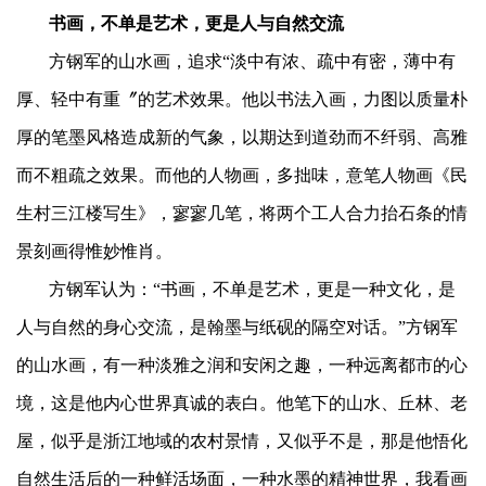
书画，不单是艺术，更是人与自然交流
方钢军的山水画，追求“淡中有浓、疏中有密，薄中有
厚、轻中有重〞的艺术效果。他以书法入画，力图以质量朴
厚的笔墨风格造成新的气象，以期达到道劲而不纤弱、高雅
而不粗疏之效果。而他的人物画，多拙味，意笔人物画《民
生村三江楼写生》，寥寥几笔，将两个工人合力抬石条的情
景刻画得惟妙惟肖。
方钢军认为：“书画，不单是艺术，更是一种文化，是
人与自然的身心交流，是翰墨与纸砚的隔空对话。”方钢军
的山水画，有一种淡雅之润和安闲之趣，一种远离都市的心
境，这是他内心世界真诚的表白。他笔下的山水、丘林、老
屋，似乎是浙江地域的农村景情，又似乎不是，那是他悟化
自然生活后的一种鲜活场面，一种水墨的精神世界，我看画