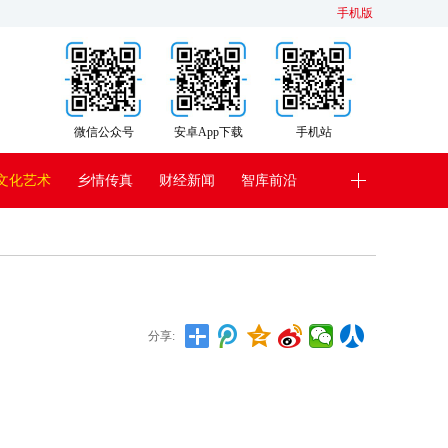
手机版
微信公众号
安卓App下载
手机站
文化艺术
乡情传真
财经新闻
智库前沿
》
分享: