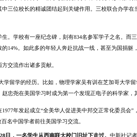
其中三位校长的精诚团结起到关键作用。三校联合办学在
。学校有一座纪念碑，刻有834名参军学子之名。而三校
的14%。如此多的年轻人奔赴抗战一线，甚至为国捐躯
方交流作出诸多贡献。
留学的经历。比如，物理学家吴有训在芝加哥大学留学时，配合
。赵忠尧在美国学习时成为第一个发现正电子的科学家，
77年发起成立“全美华人促进美中邦交正常化委员会”，
数百名中国学者前往美国学习交流。
5月28日，一名学生从西南联大校门旧址下走过。
中新社记者