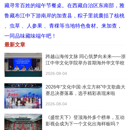
藏寻常百姓的端午节餐桌。在西藏自治区东南部，雅
鲁藏布江中下游南岸的加查县，粽子里就囊括了核桃
、虫草 、人参果 、青稞等当地特色食材。来加查，
一同品味藏味端午吧！
最新文章
跨越山海传文脉 同心筑梦向未来——浙
江中华文化学院举办首期海外华文学校
校长中华文化研修班
2026-08-04
2026年“文化中国·水立方杯”中文歌曲大
赛总决赛落幕，选手精彩表现来啦
2026-08-04
《盛世天下》登顶海外多个榜单，互动
影视会成为下一个文化出海样板吗？