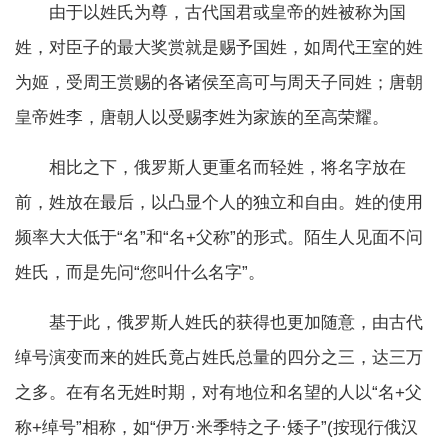
由于以姓氏为尊，古代国君或皇帝的姓被称为国
姓，对臣子的最大奖赏就是赐予国姓，如周代王室的姓
为姬，受周王赏赐的各诸侯至高可与周天子同姓；唐朝
皇帝姓李，唐朝人以受赐李姓为家族的至高荣耀。
相比之下，俄罗斯人更重名而轻姓，将名字放在
前，姓放在最后，以凸显个人的独立和自由。姓的使用
频率大大低于“名”和“名+父称”的形式。陌生人见面不问
姓氏，而是先问“您叫什么名字”。
基于此，俄罗斯人姓氏的获得也更加随意，由古代
绰号演变而来的姓氏竟占姓氏总量的四分之三，达三万
之多。在有名无姓时期，对有地位和名望的人以“名+父
称+绰号”相称，如“伊万·米季特之子·矮子”(按现行俄汉