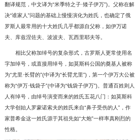
翻译规范，中文译为“米季特之子·矮子伊万”)。父称在解
决“谁家人”问题的基础上慢慢演化为姓氏，也确定了俄
罗斯人最常用的十大姓氏几乎都源自父称，如伊万诺
夫、库兹涅佐夫、波波夫、瓦西里耶夫等。
相比父称加绰号的复杂形式，古罗斯人更常使用名
字加绰号，或直接用绰号，如莫斯科公国的奠基人被称
为“尤里·长臂的”(中译为“长臂尤里”)，第一个伊万大公被
称为“伊万·钱袋子”(中译为“钱袋子伊万”)。普通百姓则人
人有绰号，由绰号演变而来的姓氏五花八门：如莫斯科
大学创始人罗蒙诺索夫的姓氏来自“鼻子受伤的人”，作
家普希金这一姓氏源于其祖先如“大炮”一样率真刚烈的
性格。