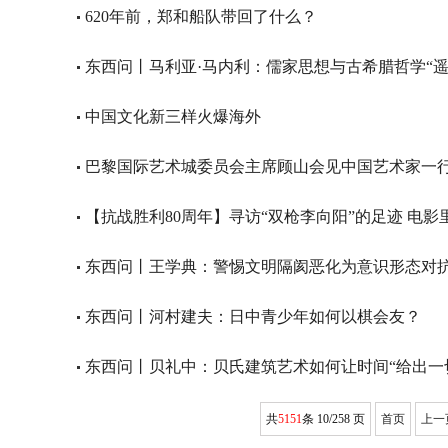
620年前，郑和船队带回了什么？
东西问丨马利亚·马内利：儒家思想与古希腊哲学“遥
中国文化新三样火爆海外
巴黎国际艺术城委员会主席顾山会见中国艺术家一
【抗战胜利80周年】寻访“双枪李向阳”的足迹 电
东西问丨王学典：警惕文明隔阂恶化为意识形态对
东西问丨河村建夫：日中青少年如何以棋会友？
东西问丨贝礼中：贝氏建筑艺术如何让时间“给出一
共
5151
条 10/258 页
首页
上一