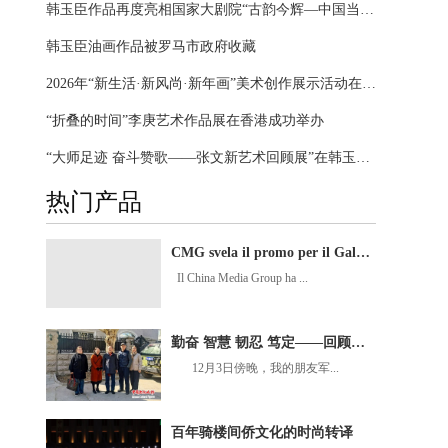
韩玉臣作品再度亮相国家大剧院“古韵今辉—中国当代美术名家经典作品展”
韩玉臣油画作品被罗马市政府收藏
2026年“新生活·新风尚·新年画”美术创作展示活动在江西抚州开幕
“折叠的时间”李庚艺术作品展在香港成功举办
“大师足迹 奋斗赞歌——张文新艺术回顾展”在韩玉臣美术馆启幕
热门产品
CMG svela il promo per il Gala della Festa di Primavera 2026
Il China Media Group ha ...
勤奋 智慧 韧忍 笃定——回顾我与张文新老师47年的深情厚谊
12月3日傍晚，我的朋友军...
百年骑楼间侨文化的时尚转译