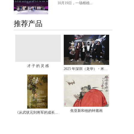
10月19日，一场根植...
推荐产品
才 子 的 灵 感
2025 年深圳（龙华）・米兰双城时尚周完美收官：四大亮点回顾，见证时尚与创新的交融
焦亚新和他的钟馗画
《从武状元到将军的成长档案》图片展开幕