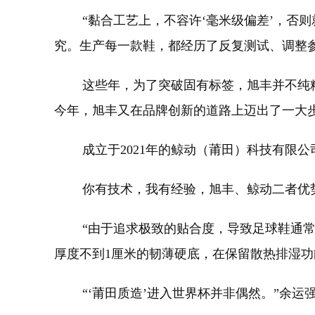
“黏合工艺上，不容许‘毫米级偏差’，否则
究。生产每一款鞋，都经历了反复测试、调整
这些年，为了突破固有标签，旭丰并不纯粹
今年，旭丰又在品牌创新的道路上迈出了一大
成立于2021年的鲸动（莆田）科技有限公司
你有技术，我有经验，旭丰、鲸动二者优势互
“由于追求极致的贴合度，导致足球鞋通常十
厚度不到1厘米的韧薄硬底，在保留散热排湿功
“‘莆田质造’进入世界杯并非偶然。”余运强