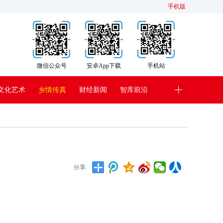
手机版
微信公众号
安卓App下载
手机站
文化艺术
乡情传真
财经新闻
智库前沿
分享: