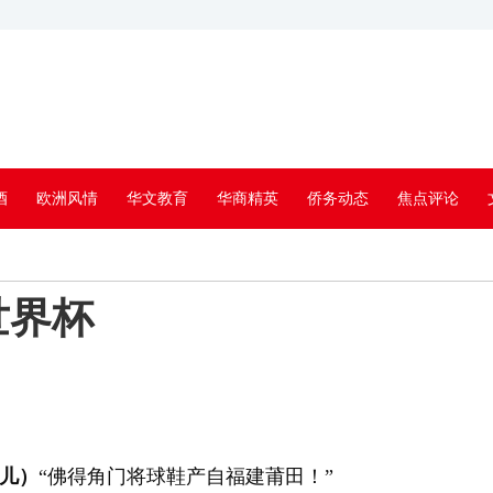
酒
欧洲风情
华文教育
华商精英
侨务动态
焦点评论
世界杯
汉儿）
“佛得角门将球鞋产自福建莆田！”