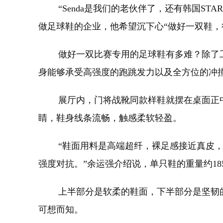
“Senda是我们的老伙伴了，还有韩国STA
做足球鞋的企业，他希望沉下心“做好一双鞋，
做好一双比赛专用的足球鞋有多难？除了工
身能够承受高强度的跑跳发力以及全方位的冲
展厅内，门将战靴同款样鞋就摆在桌面正中
睛，鞋身线条流畅，触感柔软轻盈。
“鞋面用料是高端超纤，裸足感接近真皮，兼
强度对抗。”余运强介绍说，单只鞋的重量约1
上半部分是软柔的鞋面，下半部分是坚韧的
可想而知。