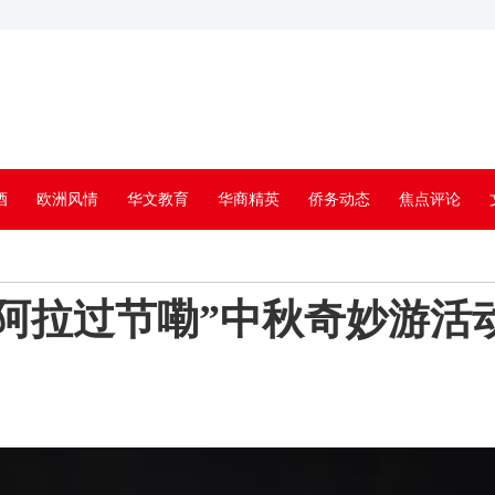
酒
欧洲风情
华文教育
华商精英
侨务动态
焦点评论
山“阿拉过节嘞”中秋奇妙游活