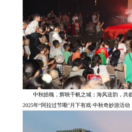
中秋皓魄，辉映千帆之城；海风送韵，共叙团
2025年“阿拉过节嘞”月下有戏·中秋奇妙游活