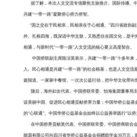
据了解，本次人文交流专场聚焦文旅推介、国际传播、中
共建
“一带一路”凝聚侨心侨力侨智。
“国之交在于民相亲，民相亲在于心相通。”四川省政协副
外、扎根四海，既深谙中华文脉，又熟悉住在国文化，是中
相通，与新时代“一带一路”人文交流的核心要义高度契合。
中国侨联副主席陈洁英表示，共建
“一带一路”十多年来
入。民心相通是共建“一带一路”的社会根基，也是人文交
篇报道、一家家中餐馆、一次次公益行动，把中华文化带向
随后，
海外妇女代表、中国侨联常委
、
怡海集团董事局
设美丽中国、促进民心相通贡献侨界力量
；
中国华侨公益基
的“心联通”
。
中国华侨公益基金会始终以公益善举践行
“以
在
中国侨界贡献奖代表、中国侨联常委、中国侨商联合
能源有限公司向四川省华侨公益基金会捐赠助学金
30万元