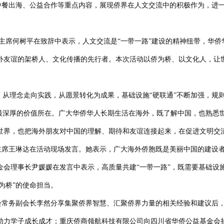
餐出海、公益合作等重点内容，展现侨界在人文交流中的积极作为，进一
主席何树平在
致辞中
表示，人文交流是
“一带一路”建设的精神纽带，华
外友谊的架桥人、文化传播的先行者。本次活动以侨为桥、以文化人，让
，从理念走向实践，从愿景转化为成果，基础设施“硬联通”不断加强，规则
流最深厚的价值所在。广大华侨华人长期生活在海外，既了解中国，也熟悉
世界，也把海外朋友对中国的理解、期待和友谊连接起来，在促进文明交
主席王琳达
在活动现场发言。她
表示，广大海外侨胞既是美丽中国的建设
金会理事长尹媛媛在发言中表示，高质量共建
“一带一路”，既需要基础设
侨为桥”的使命担当。
会常务副会长李然
分享集聚侨界智慧、汇聚侨界力量的相关经验和建议后
，助力学子成长成才；重庆侨商领航科技有限公司向四川省华侨公益基金会捐