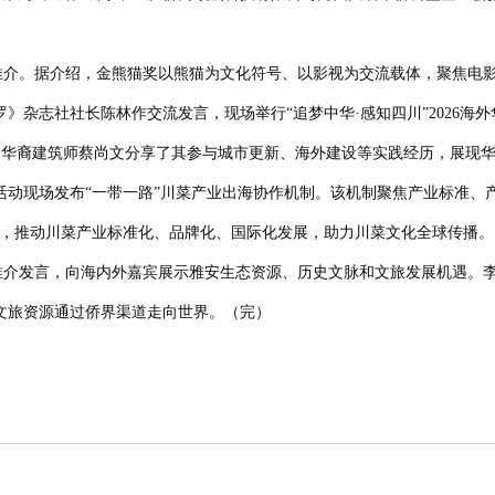
推介
。
据
介绍
，
金熊猫奖以熊猫为文化符号、以影视为交流载体，聚焦电
罗》杂志社社长陈林作交流发言
，
现场举行
“追梦中华·感知四川”2026
坡华裔建筑师蔡尚文分享了其参与城市更新、海外建设等实践经历，展现华
活动现场发布“一带一路”川菜产业出海协作机制。该机制聚焦产业标准、
道，推动川菜产业标准化、品牌化、国际化发展，助力川菜文化全球传播。
推介发言，向海内外嘉宾展示雅安生态资源、历史文脉和文旅发展机遇。
文旅资源通过侨界渠道走向世界。
（
完）