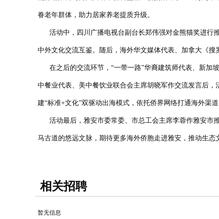
眷老年群体，助力居家养老提质升级。
活动中
，四川广播电视台副台长郑伟强对金熊猫奖进行
中外文化交流互鉴。随后，海外华文媒体代表、加拿大《搜
在之后的交流环节，
“一带一路”华裔建筑师代表、新加
中餐业代表、美中餐饮业联合会主席胡晓军作交流发言后，
建“标准+文化”双驱动出海模式，依托侨界网络打通海外渠
活动最后，
雅安市委常委、市总工会主席李蓉作雅安市
马古道的悠远文脉
，
期待更多海
外侨胞走进雅安
，
推动生态
相关招聘
暂无信息