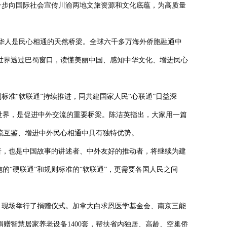
步向国际社会宣传川渝两地文旅资源和文化底蕴，为高质量
侨华人是民心相通的天然桥梁。全球六千多万海外侨胞融通中
世界透过巴蜀窗口，读懂美丽中国、感知中华文化、增进民心
标准“软联通”持续推进，同共建国家人民“心联通”日益深
世界，是促进中外交流的重要桥梁。
陈洁英指出，
大家
用
一篇
流互鉴、增进中外民心相通中具有独特优势。
者，也是中国故事的讲述者、中外友好的推动者，将继续为建
施的“硬联通”和规则标准的“软联通”，更需要各国人民之间
，
现场举行了捐赠仪式。加拿大白求恩医学基金会、南京三能
赠智慧居家养老设备1400套，帮扶省内独居、高龄、空巢侨