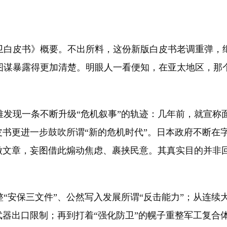
卫白皮书》概要。不出所料，这份新版白皮书老调重弹，继
图谋暴露得更加清楚。明眼人一看便知，在亚太地区，那个
现一条不断升级“危机叙事”的轨迹：几年前，就宣称面
皮书更进一步鼓吹所谓“新的危机时代”。日本政府不断在
做文章，妄图借此煽动焦虑、裹挟民意。其真实目的并非回
安保三文件”、公然写入发展所谓“反击能力”；从连续
武器出口限制；再到打着“强化防卫”的幌子重整军工复合