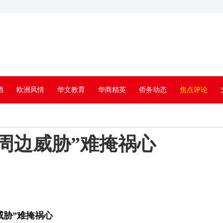
酒
欧洲风情
华文教育
华商精英
侨务动态
焦点评论
周边威胁”难掩祸心
威胁”难掩祸心