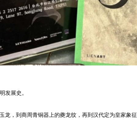
明发展史。
形玉龙，到商周青铜器上的夔龙纹，再到汉代定为皇家象