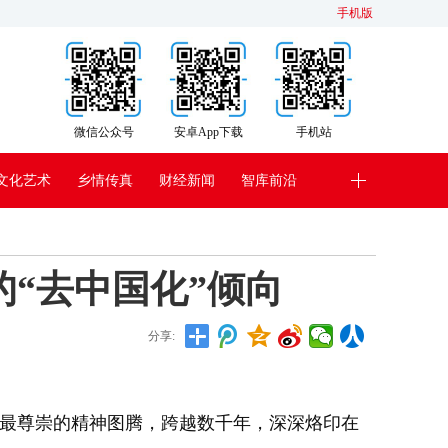
手机版
微信公众号
安卓App下载
手机站
文化艺术
乡情传真
财经新闻
智库前沿
“去中国化”倾向
分享:
、最尊崇的精神图腾，跨越数千年，深深烙印在