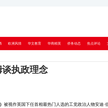
酒
欧洲风情
华文教育
华商精英
侨务动态
焦点评论
姆谈执政理念
）
被视作英国下任首相最热门人选的工党政治人物安迪·伯