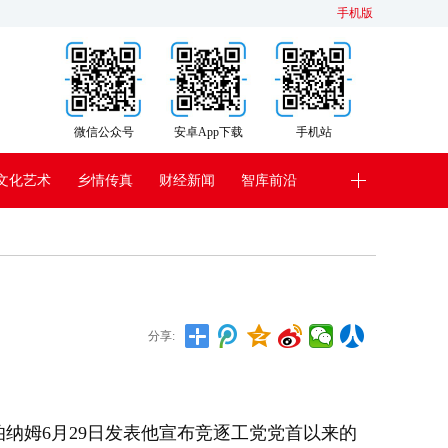
手机版
微信公众号
安卓App下载
手机站
文化艺术
乡情传真
财经新闻
智库前沿
分享:
纳姆6月29日发表他宣布竞逐工党党首以来的