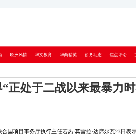
酒
欧洲风情
华文教育
华商精英
侨务动态
焦点评论
“正处于二战以来最暴力时
联合国项目事务厅执行主任若热·莫雷拉·达席尔瓦23日