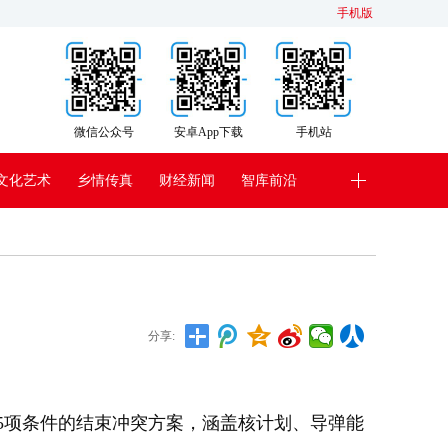
手机版
微信公众号
安卓App下载
手机站
文化艺术
乡情传真
财经新闻
智库前沿
分享:
5项条件的结束冲突方案，涵盖核计划、导弹能