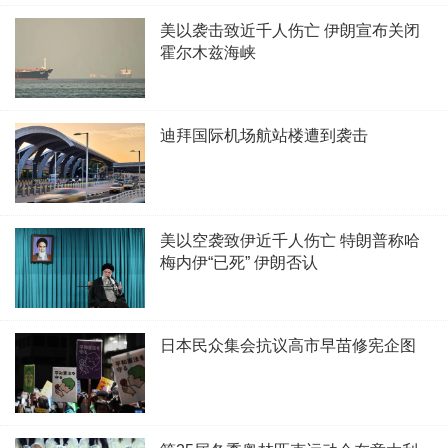
美以袭击致近千人伤亡 伊朗宣布关闭
霍尔木兹海峡
迪拜国际机场航站楼遭到袭击
美以空袭致伊近千人伤亡 特朗普称哈
梅内伊“已死” 伊朗否认
日本民众集会抗议高市早苗修宪企图