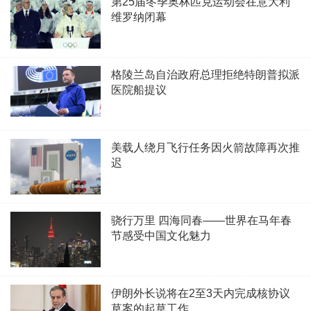
第25届冬季奥林匹克运动会在意大利
维罗纳闭幕
格陵兰岛自治政府总理拒绝特朗普拟派
医院船提议
美载人绕月飞行任务因火箭故障再次推
迟
骁行万里 四海同春——世界在马年春
节感受中国文化魅力
伊朗外长说将在2至3天内完成核协议
草案的起草工作