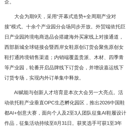
企。
大会为期9天，采用“开幕式造势+全周期产业对
接”模式。十余个产业园分会场同步开放。外贸端依托巨
日产业园跨境电商选品会搭建海外买家线上对接通道，
西部新城全球链接会暨西岸女鞋原创订货会聚焦原创女
鞋打通跨境销售渠道；内销端覆盖贵派、木材、四季青
等产业园，轮番开启品牌线下订货会，并增设嘉运线下
订货专场，实现内外订单集中释放。
AI赋能与创新人才培育是本次大会另一大亮点。活
动依托鞋产业垂直OPC生态孵化园区，推出2026中国鞋
都AI+创意大赛，面向个人及2至3人团队征集AI鞋履设计
作品，征集活动持续至8月31日。获奖选手可获1至3年