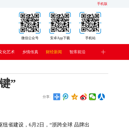
手机版
微信公众号
安卓App下载
手机站
文化艺术
乡情传真
财经新闻
智库前沿
键”
分享:
纽省建设，6月2日，“浙跨全球 品牌出